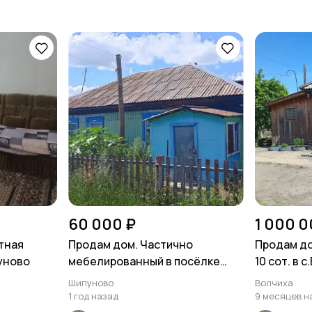
60 000 ₽
1 000 0
тная
Продам дом. Частично
Продам до
пуново
мебелированный в посёлке
10 сот. в 
Майское утро
ул.Подбo
Шипуново
Волчиха
1 год назад
9 месяцев н