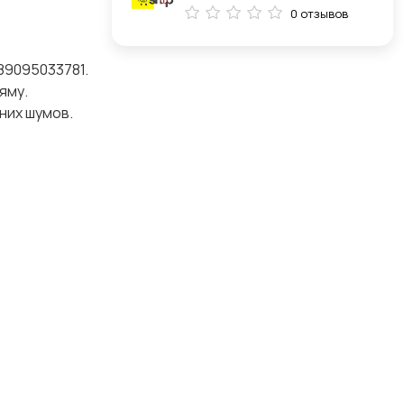
0 отзывов
89095033781.
яму.
них шумов.