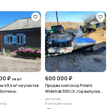
00 ₽
600 000 ₽
за шт
м 49,4 м² на участке
Продам снегоход Polaris
с.Bолчиха
Widetrak 500 LX.,год выпуска
рнaя
2006. в Шипуново
Шипуново
азад
8 месяцев назад