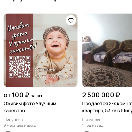
от 100 ₽
2 500 000 ₽
за шт
Оживим фото Улучшим
Продается 2-х комна
качество!
квартира, 53 кв в Ши
Шипуново
Шипуново
9 месяцев назад
1 год назад