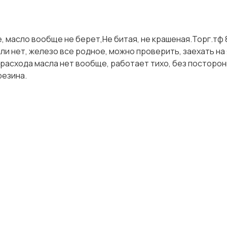
, масло вообще не берет,Не битая, не крашеная.Торг.тф 
или нет, железо все родное, можно проверить, заехать на 
, расхода масла нет вообще, работает тихо, без посторон
резина.