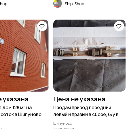
Shop
Ship-Shop
е указана
Цена не указана
 дом 128 м² на
Продам привод передний
2 соток в Шипуново
левый и правый в сборе, б/у в
хорошем состоянии
Шипуново
ад
1 год назад