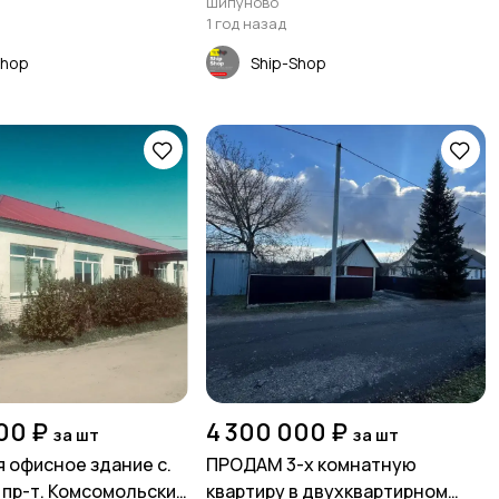
Шипуново
1 год назад
Shop
Ship-Shop
00 ₽
4 300 000 ₽
за шт
за шт
 офисное здание с.
ПРОДАМ 3-х комнатную
пр-т. Комсомольский
квартиру в двухквартирном