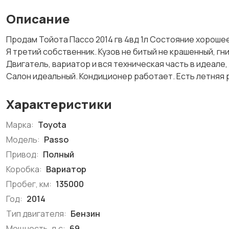
Описание
Продам Тойота Пассо 2014 гв 4вд 1л Состояние хорошее
Я третий собственник. Кузов не битый не крашенный, гн
Двигатель, вариатор и вся техническая часть в идеале
Салон идеальный. Кондиционер работает. Есть летняя 
Характеристики
Марка:
Toyota
Модель:
Passo
Привод:
Полный
Коробка:
Вариатор
Пробег, км:
135000
Год:
2014
Тип двигателя:
Бензин
Мощность, л.с:
69