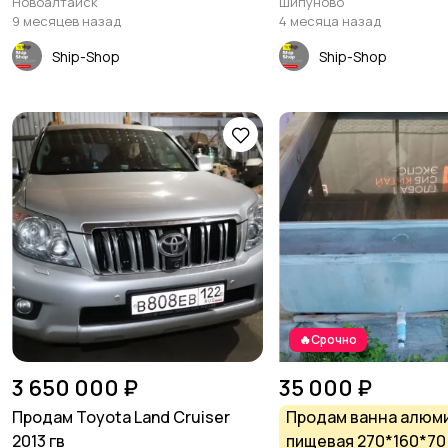
Новоалтайск
Шипуново
9 месяцев назад
4 месяца назад
Ship-Shop
Ship-Shop
🔥Срочно
3 650 000 ₽
35 000 ₽
Продам Toyota Land Cruiser
Продам ванна алюм
2013 гв
пищевая 270*160*70