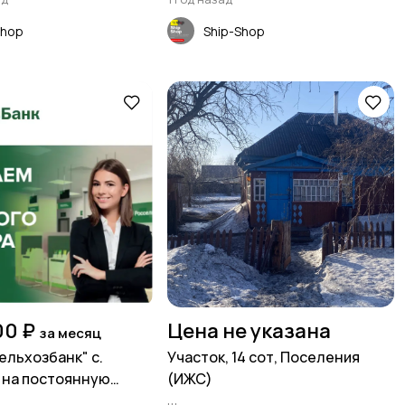
Shop
Ship-Shop
00 ₽
Цена не указана
за месяц
ельхозбанк" с.
Участок, 14 сот, Поселения
 на постоянную
(ИЖС)
ебуется