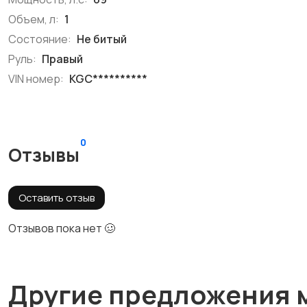
Объем, л:
1
Состояние:
Не битый
Руль:
Правый
VIN номер:
KGC**********
0
Отзывы
Оставить отзыв
Отзывов пока нет 🥴
Другие предложения 