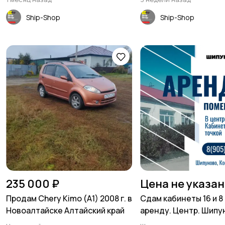
сельсовета)
Ship-Shop
Ship-Shop
235 000 ₽
Цена не указа
Продам Chery Kimo (A1) 2008 г. в
Сдам кабинеты 16 и 8 
Новоалтайске Алтайский край
аренду. Центр. Шипу