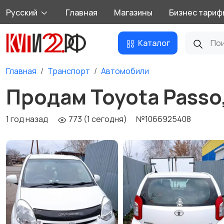
Русский
Главная
Магазины
Бизнес тариф
Каталог
Главная
Транспорт
Автомобили
Продам Toyota Passo
1 год назад
773 (1 сегодня)
№1066925408