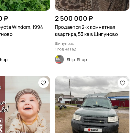
0 ₽
2 500 000 ₽
yota Windom, 1994
Продается 2-х комнатная
уново
квартира, 53 кв в Шипуново
Шипуново
1 год назад
Shop
Ship-Shop