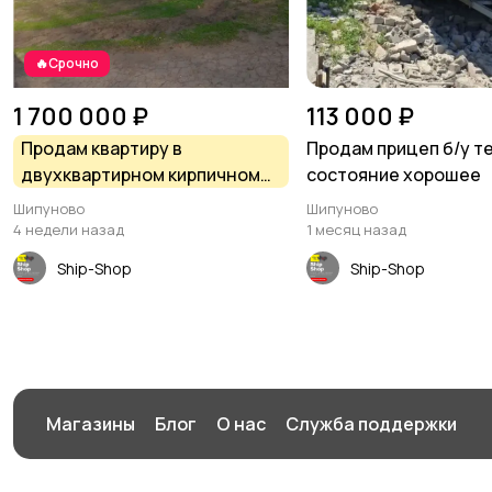
🔥Срочно
1 700 000 ₽
113 000 ₽
Продам квартиру в
Продам прицеп б/у т
двухквартирном кирпичном
состояние хорошее
доме в с.
Шипуново
Шипуново
Шипуново(Российского
4 недели назад
1 месяц назад
сельсовета)
Ship-Shop
Ship-Shop
Магазины
Блог
О нас
Служба поддержки