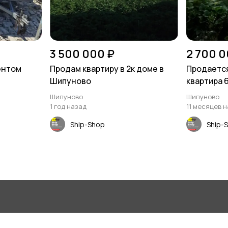
3 500 000 ₽
2 700 0
ентом
Продам квартиру в 2к доме в
Продаетс
Шипуново
квартира 
Шипуново
Шипуново
1 год назад
11 месяцев 
Ship-Shop
Ship-