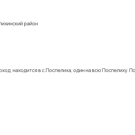
лихинский район
ход, находится в с.Поспелиха, один на всю Поспелиху. 