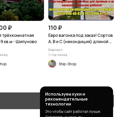
00 ₽
110 ₽
я трёхкомнатная
Евро вагонка под заказ! Сортов
69 кв.м - Шипуново
А, В и С (некондиция) длиной 2
метра.
Барнаул
назад
1 год назад
Shop
Ship-Shop
Используем куки и
рекомендательные
технологии
Это чтобы сайт работал лучше.
Оставаясь с нами, вы