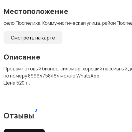
Местоположение
село Поспелиха, Коммунистическая улица, район Поспе
Смотреть на карте
Описание
Продам готовый бизнес, силомер, хороший пассивный до
по номеру 89994758464 можно WhatsApp.
Цена 520 т .
0
Отзывы