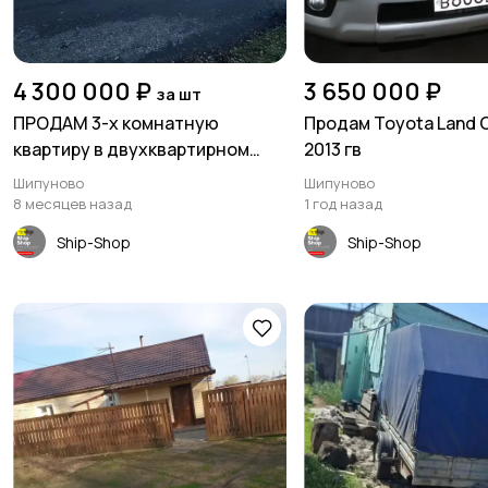
4 300 000 ₽
3 650 000 ₽
за шт
ПРОДАМ 3-х комнатную
Продам Toyota Land C
квартиру в двухквартирном
2013 гв
доме на земле в Шипуново 78,2
Шипуново
Шипуново
кв.м
8 месяцев назад
1 год назад
Ship-Shop
Ship-Shop