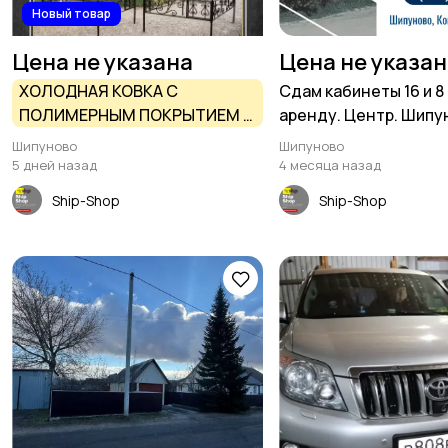
Новый товар
Цена не указана
Цена не указа
ХОЛОДНАЯ КОВКА С
Сдам кабинеты 16 и 8 
ПОЛИМЕРНЫМ ПОКРЫТИЕМ В
аренду. Центр. Шипу
ШИПУНОВО
Шипуново
Шипуново
5 дней назад
4 месяца назад
Ship-Shop
Ship-Shop