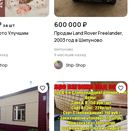
₽
600 000 ₽
за шт
ото Улучшим
Продам Land Rover Freelander,
2003 год в Шипуново
Шипуново
азад
9 месяцев назад
Shop
Ship-Shop