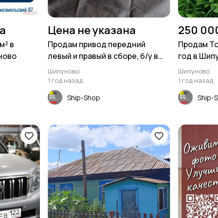
на
Цена не указана
250 00
м² в
Продам привод передний
Продам To
ново
левый и правый в сборе, б/у в
год в Шип
хорошем состоянии
Шипуново
Шипуново
1 год назад
1 год назад
Ship-Shop
Ship-