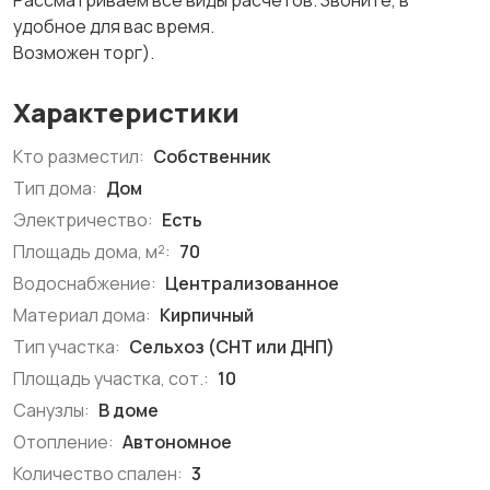
Рассматриваем все виды расчетов. Звоните, в
удобное для вас время.
Возможен торг).
Характеристики
Кто разместил:
Собственник
Тип дома:
Дом
Электричество:
Есть
Площадь дома, м²:
70
Водоснабжение:
Централизованное
Материал дома:
Кирпичный
Тип участка:
Сельхоз (СНТ или ДНП)
Площадь участка, сот.:
10
Санузлы:
В доме
Отопление:
Автономное
Количество спален:
3