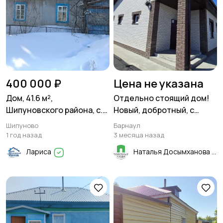
400 000 ₽
Цена не указана
Дом, 41.6 м²,
Отдельно стоящий дом!
Шипуновского района, с.
Новый, добротный, с
Нечунаево Поселения
гаражом! В черте города,
Шипуново
Барнаул
(ИЖС), 9 сот
рядом со всей
1 год назад
3 месяца назад
инфраструктурой!
Лариса
Наталья Досымханова