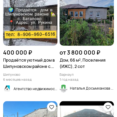
400 000 ₽
от 3 800 000 ₽
Продаётся уютный дом в
Дом, 66 м², Поселения
Шипуновском районе с.
(ИЖС), 2 сот
Баталово 47,3 м²
Шипуново
Барнаул
6 месяцев назад
1 год назад
Наталья Досымханова
Агентство недвижимости "Квартиры.ру"- Рубцовск