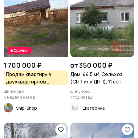
🔥Срочно
1 700 000 ₽
от 350 000 ₽
Продам квартиру в
Дом, 44.5 м², Сельхоз
двухквартирном
(СНТ или ДНП), 11 сот
кирпичном доме в с.
Шипуново
Шипуново
Шипуново(Российского
4 недели назад
1 год назад
сельсовета)
Ship-Shop
Екатерина