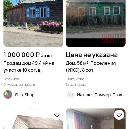
1 000 000 ₽
Цена не указана
за шт
Продам дом 49,4 м² на
Дом, 58 м², Поселения
участке 10 сот. в
(ИЖС), 8 сот
с.Bолчиха ул.Подбoрнaя
Волчиха
Шипуново
9 месяцев назад
1 год назад
Ship-Shop
Наталья Поммер-Павлова