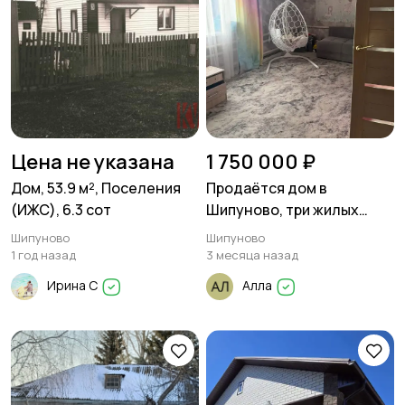
Цена не указана
1 750 000 ₽
Дом, 53.9 м², Поселения
Продаётся дом в
(ИЖС), 6.3 сот
Шипуново, три жилых
комнаты 50 м², плюс кухня
Шипуново
Шипуново
и большой санузел с
1 год назад
3 месяца назад
топочной
Ирина С
Алла