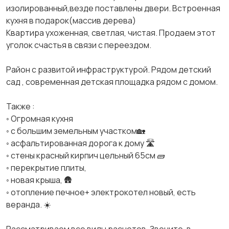
изолированный,везде поставлены двери. Встроенная
кухня в подарок(массив дерева)
Квартира ухоженная, светлая, чистая. Продаем этот
уголок счастья в связи с переездом.
Район с развитой инфраструктурой. Рядом детский
сад , современная детская площадка рядом с домом.
Также :
◦ Огромная кухня
◦ с большим земельным участком🏡
◦ асфальтированная дорога к дому 🛣️
◦ стены красный кирпич цельный 65см 🧱
◦ перекрытие плиты,
◦ новая крыша, 🛖
◦ отопление печное+ электрокотел новый, есть
веранда. ☀️