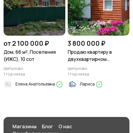
от 2 100 000 ₽
3 800 000 ₽
Дом, 66 м², Поселения
Продаю квартиру в
(ИЖС), 10 сот
двухквартирном
кирпичном доме
Шипуново
Шипуново
1 год назад
1 год назад
Елена Анатольевна
Лариса
Магазины
Блог
О нас